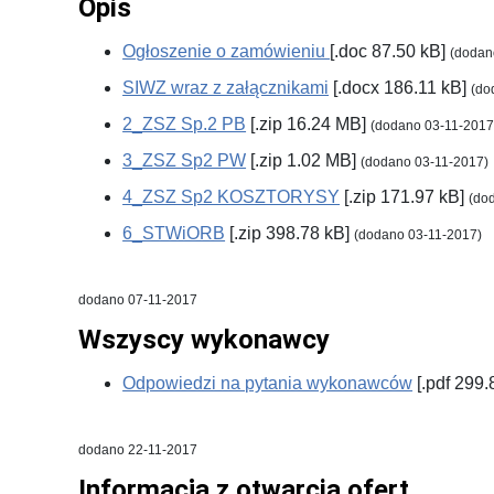
Opis
Ogłoszenie o zamówieniu
[.doc 87.50 kB]
(dodan
SIWZ wraz z załącznikami
[.docx 186.11 kB]
(do
2_ZSZ Sp.2 PB
[.zip 16.24 MB]
(dodano 03-11-2017
3_ZSZ Sp2 PW
[.zip 1.02 MB]
(dodano 03-11-2017)
4_ZSZ Sp2 KOSZTORYSY
[.zip 171.97 kB]
(do
6_STWiORB
[.zip 398.78 kB]
(dodano 03-11-2017)
dodano 07-11-2017
Wszyscy wykonawcy
Odpowiedzi na pytania wykonawców
[.pdf 299.
dodano 22-11-2017
Informacja z otwarcia ofert