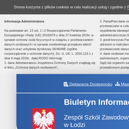
Strona korzysta z plików cookies w celu realizacji usług i zgodnie z
Informacja Administratora
2. Pana/Pani dane o
przetwarzane w celu 
Na podstawie art. 13 ust. 1 i 2 Rozporządzenia Parlamentu
wypełnienia obowią
Europejskiego i Rady (UE) 2016/679 z dnia 27 kwietnia 2016r. w
administratorze(art.6
sprawie ochrony osób fizycznych w związku z przetwarzaniem
3. jeżeli korzysta P
danych osobowych i w sprawie swobodnego przepływu takich
adresem e-mail plac
danych oraz uchylenia dyrektywy 95/46/WE (ogólne
przetwarzanie danyc
rozporządzenie o ochronie danych), Dz. U. UE. L. 2016.119.1 z
4. dane osobowe m
dnia 4 maja 2016r., dalej RODO informuję:
państwowym, organom
1. dane Administratora i Inspektora Ochrony Danych znajdują się
Sąd) lub organom sa
w linku „Ochrona danych osobowych”,
prowadzonym postę
Deklaracja Dostępności
Mapa
Biuletyn Informa
Zespół Szkół Zawodowy
w Łodzi