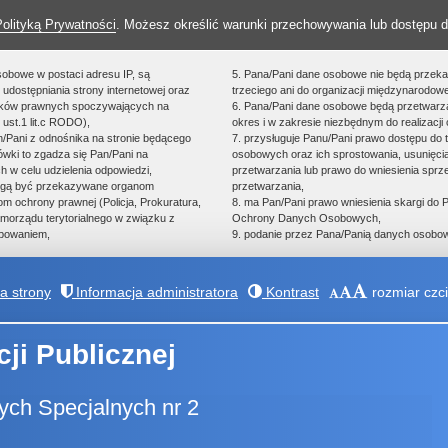
Polityką Prywatności
. Możesz określić warunki przechowywania lub dostępu d
sobowe w postaci adresu IP, są
5. Pana/Pani dane osobowe nie będą przek
udostępniania strony internetowej oraz
trzeciego ani do organizacji międzynarodowe
zków prawnych spoczywających na
6. Pana/Pani dane osobowe będą przetwarz
 ust.1 lit.c RODO),
okres i w zakresie niezbędnym do realizacji 
an/Pani z odnośnika na stronie będącego
7. przysługuje Panu/Pani prawo dostępu do 
ówki to zgadza się Pan/Pani na
osobowych oraz ich sprostowania, usunięcia
h w celu udzielenia odpowiedzi,
przetwarzania lub prawo do wniesienia spr
ogą być przekazywane organom
przetwarzania,
 ochrony prawnej (Policja, Prokuratura,
8. ma Pan/Pani prawo wniesienia skargi do
morządu terytorialnego w związku z
Ochrony Danych Osobowych,
powaniem,
9. podanie przez Pana/Panią danych osobow
 strony
Informacja administratora
Kontrast
rozmiar czci
cji Publicznej
ch Specjalnych nr 2