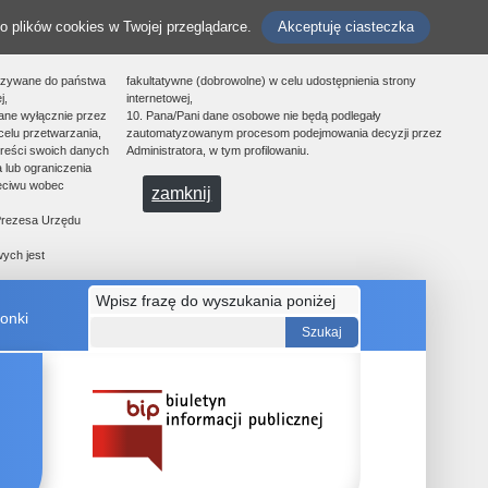
o plików cookies w Twojej przeglądarce.
Akceptuję ciasteczka
azywane do państwa
fakultatywne (dobrowolne) w celu udostępnienia strony
j,
internetowej,
ane wyłącznie przez
10. Pana/Pani dane osobowe nie będą podlegały
celu przetwarzania,
zautomatyzowanym procesom podejmowania decyzji przez
treści swoich danych
Administratora, w tym profilowaniu.
 lub ograniczenia
zeciwu wobec
zamknij
 Prezesa Urzędu
ych jest
Wpisz frazę do wyszukania poniżej
onki