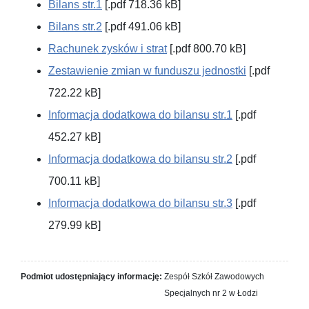
Bilans str.1
[.pdf 718.36 kB]
Bilans str.2
[.pdf 491.06 kB]
Rachunek zysków i strat
[.pdf 800.70 kB]
Zestawienie zmian w funduszu jednostki
[.pdf
722.22 kB]
Informacja dodatkowa do bilansu str.1
[.pdf
452.27 kB]
Informacja dodatkowa do bilansu str.2
[.pdf
700.11 kB]
Informacja dodatkowa do bilansu str.3
[.pdf
279.99 kB]
Podmiot udostępniający informację:
Zespół Szkół Zawodowych
Specjalnych nr 2 w Łodzi