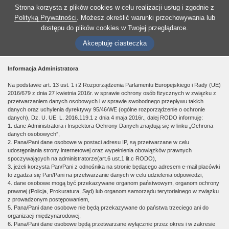
Strona korzysta z plików cookies w celu realizacji usług i zgodnie z
Polityką Prywatności
. Możesz określić warunki przechowywania lub
dostępu do plików cookies w Twojej przeglądarce.
Akceptuję ciasteczka
Informacja Administratora
Na podstawie art. 13 ust. 1 i 2 Rozporządzenia Parlamentu Europejskiego i Rady (UE)
2016/679 z dnia 27 kwietnia 2016r. w sprawie ochrony osób fizycznych w związku z
przetwarzaniem danych osobowych i w sprawie swobodnego przepływu takich
danych oraz uchylenia dyrektywy 95/46/WE (ogólne rozporządzenie o ochronie
danych), Dz. U. UE. L. 2016.119.1 z dnia 4 maja 2016r., dalej RODO informuję:
1. dane Administratora i Inspektora Ochrony Danych znajdują się w linku „Ochrona
danych osobowych”,
2. Pana/Pani dane osobowe w postaci adresu IP, są przetwarzane w celu
udostępniania strony internetowej oraz wypełnienia obowiązków prawnych
spoczywających na administratorze(art.6 ust.1 lit.c RODO),
3. jeżeli korzysta Pan/Pani z odnośnika na stronie będącego adresem e-mail placówki
to zgadza się Pan/Pani na przetwarzanie danych w celu udzielenia odpowiedzi,
4. dane osobowe mogą być przekazywane organom państwowym, organom ochrony
prawnej (Policja, Prokuratura, Sąd) lub organom samorządu terytorialnego w związku
z prowadzonym postępowaniem,
5. Pana/Pani dane osobowe nie będą przekazywane do państwa trzeciego ani do
organizacji międzynarodowej,
6. Pana/Pani dane osobowe będą przetwarzane wyłącznie przez okres i w zakresie