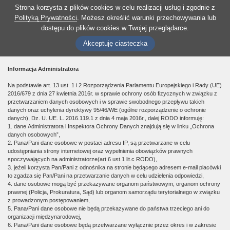
Strona korzysta z plików cookies w celu realizacji usług i zgodnie z
Polityką Prywatności
. Możesz określić warunki przechowywania lub
dostępu do plików cookies w Twojej przeglądarce.
Akceptuję ciasteczka
Informacja Administratora
Na podstawie art. 13 ust. 1 i 2 Rozporządzenia Parlamentu Europejskiego i Rady (UE)
2016/679 z dnia 27 kwietnia 2016r. w sprawie ochrony osób fizycznych w związku z
przetwarzaniem danych osobowych i w sprawie swobodnego przepływu takich
danych oraz uchylenia dyrektywy 95/46/WE (ogólne rozporządzenie o ochronie
danych), Dz. U. UE. L. 2016.119.1 z dnia 4 maja 2016r., dalej RODO informuję:
1. dane Administratora i Inspektora Ochrony Danych znajdują się w linku „Ochrona
danych osobowych”,
2. Pana/Pani dane osobowe w postaci adresu IP, są przetwarzane w celu
udostępniania strony internetowej oraz wypełnienia obowiązków prawnych
spoczywających na administratorze(art.6 ust.1 lit.c RODO),
3. jeżeli korzysta Pan/Pani z odnośnika na stronie będącego adresem e-mail placówki
to zgadza się Pan/Pani na przetwarzanie danych w celu udzielenia odpowiedzi,
4. dane osobowe mogą być przekazywane organom państwowym, organom ochrony
prawnej (Policja, Prokuratura, Sąd) lub organom samorządu terytorialnego w związku
z prowadzonym postępowaniem,
5. Pana/Pani dane osobowe nie będą przekazywane do państwa trzeciego ani do
organizacji międzynarodowej,
6. Pana/Pani dane osobowe będą przetwarzane wyłącznie przez okres i w zakresie