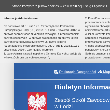
Strona korzysta z plików cookies w celu realizacji usług i zgodnie z
Informacja Administratora
2. Pana/Pani dane o
przetwarzane w celu 
Na podstawie art. 13 ust. 1 i 2 Rozporządzenia Parlamentu
wypełnienia obowią
Europejskiego i Rady (UE) 2016/679 z dnia 27 kwietnia 2016r. w
administratorze(art.6
sprawie ochrony osób fizycznych w związku z przetwarzaniem
3. jeżeli korzysta P
danych osobowych i w sprawie swobodnego przepływu takich
adresem e-mail plac
danych oraz uchylenia dyrektywy 95/46/WE (ogólne
przetwarzanie danyc
rozporządzenie o ochronie danych), Dz. U. UE. L. 2016.119.1 z
4. dane osobowe m
dnia 4 maja 2016r., dalej RODO informuję:
państwowym, organom
1. dane Administratora i Inspektora Ochrony Danych znajdują się
Sąd) lub organom sa
w linku „Ochrona danych osobowych”,
prowadzonym postę
Deklaracja Dostępności
Mapa
Biuletyn Informa
Zespół Szkół Zawodowy
w Łodzi