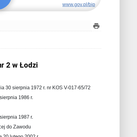
www.gov.pl/bip
r 2 w Łodzi
a 30 sierpnia 1972 r. nr KOS V-017-65/72
ierpnia 1986 r.
ierpnia 1987 r.
ącej do Zawodu
 20 lutego 2002 r.