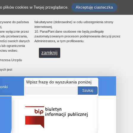
o plików cookies w Twojej przeglądarce.
Akceptuję ciasteczka
azywane do państwa
fakultatywne (dobrowolne) w celu udostępnienia strony
j,
internetowej,
ane wyłącznie przez
10. Pana/Pani dane osobowe nie będą podlegały
celu przetwarzania,
zautomatyzowanym procesom podejmowania decyzji przez
treści swoich danych
Administratora, w tym profilowaniu.
 lub ograniczenia
zeciwu wobec
zamknij
 Prezesa Urzędu
ych jest
Wpisz frazę do wyszukania poniżej
onki