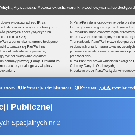
Polityką Prywatności
. Możesz określić warunki przechowywania lub dostępu d
sobowe w postaci adresu IP, są
5. Pana/Pani dane osobowe nie będą przek
udostępniania strony internetowej oraz
trzeciego ani do organizacji międzynarodowe
zków prawnych spoczywających na
6. Pana/Pani dane osobowe będą przetwarz
 ust.1 lit.c RODO),
okres i w zakresie niezbędnym do realizacji 
an/Pani z odnośnika na stronie będącego
7. przysługuje Panu/Pani prawo dostępu do 
ówki to zgadza się Pan/Pani na
osobowych oraz ich sprostowania, usunięcia
h w celu udzielenia odpowiedzi,
przetwarzania lub prawo do wniesienia spr
ogą być przekazywane organom
przetwarzania,
 ochrony prawnej (Policja, Prokuratura,
8. ma Pan/Pani prawo wniesienia skargi do
morządu terytorialnego w związku z
Ochrony Danych Osobowych,
powaniem,
9. podanie przez Pana/Panią danych osobow
 strony
Informacja administratora
Kontrast
rozmiar czci
cji Publicznej
ch Specjalnych nr 2