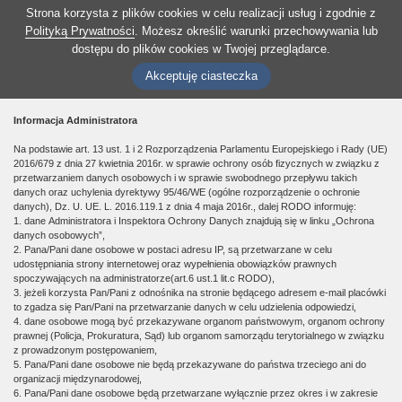
Strona korzysta z plików cookies w celu realizacji usług i zgodnie z
Polityką Prywatności
. Możesz określić warunki przechowywania lub
dostępu do plików cookies w Twojej przeglądarce.
Akceptuję ciasteczka
Informacja Administratora
Na podstawie art. 13 ust. 1 i 2 Rozporządzenia Parlamentu Europejskiego i Rady (UE)
2016/679 z dnia 27 kwietnia 2016r. w sprawie ochrony osób fizycznych w związku z
przetwarzaniem danych osobowych i w sprawie swobodnego przepływu takich
danych oraz uchylenia dyrektywy 95/46/WE (ogólne rozporządzenie o ochronie
danych), Dz. U. UE. L. 2016.119.1 z dnia 4 maja 2016r., dalej RODO informuję:
1. dane Administratora i Inspektora Ochrony Danych znajdują się w linku „Ochrona
danych osobowych”,
2. Pana/Pani dane osobowe w postaci adresu IP, są przetwarzane w celu
udostępniania strony internetowej oraz wypełnienia obowiązków prawnych
spoczywających na administratorze(art.6 ust.1 lit.c RODO),
3. jeżeli korzysta Pan/Pani z odnośnika na stronie będącego adresem e-mail placówki
to zgadza się Pan/Pani na przetwarzanie danych w celu udzielenia odpowiedzi,
4. dane osobowe mogą być przekazywane organom państwowym, organom ochrony
prawnej (Policja, Prokuratura, Sąd) lub organom samorządu terytorialnego w związku
z prowadzonym postępowaniem,
5. Pana/Pani dane osobowe nie będą przekazywane do państwa trzeciego ani do
organizacji międzynarodowej,
6. Pana/Pani dane osobowe będą przetwarzane wyłącznie przez okres i w zakresie