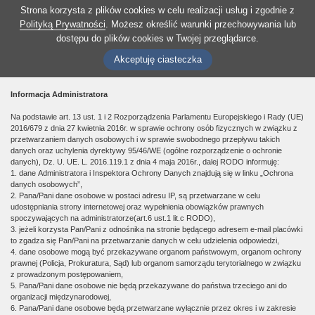
Strona korzysta z plików cookies w celu realizacji usług i zgodnie z
Polityką Prywatności
. Możesz określić warunki przechowywania lub
dostępu do plików cookies w Twojej przeglądarce.
Akceptuję ciasteczka
Informacja Administratora
Na podstawie art. 13 ust. 1 i 2 Rozporządzenia Parlamentu Europejskiego i Rady (UE)
2016/679 z dnia 27 kwietnia 2016r. w sprawie ochrony osób fizycznych w związku z
przetwarzaniem danych osobowych i w sprawie swobodnego przepływu takich
danych oraz uchylenia dyrektywy 95/46/WE (ogólne rozporządzenie o ochronie
danych), Dz. U. UE. L. 2016.119.1 z dnia 4 maja 2016r., dalej RODO informuję:
1. dane Administratora i Inspektora Ochrony Danych znajdują się w linku „Ochrona
danych osobowych”,
2. Pana/Pani dane osobowe w postaci adresu IP, są przetwarzane w celu
udostępniania strony internetowej oraz wypełnienia obowiązków prawnych
spoczywających na administratorze(art.6 ust.1 lit.c RODO),
3. jeżeli korzysta Pan/Pani z odnośnika na stronie będącego adresem e-mail placówki
to zgadza się Pan/Pani na przetwarzanie danych w celu udzielenia odpowiedzi,
4. dane osobowe mogą być przekazywane organom państwowym, organom ochrony
prawnej (Policja, Prokuratura, Sąd) lub organom samorządu terytorialnego w związku
z prowadzonym postępowaniem,
5. Pana/Pani dane osobowe nie będą przekazywane do państwa trzeciego ani do
organizacji międzynarodowej,
6. Pana/Pani dane osobowe będą przetwarzane wyłącznie przez okres i w zakresie