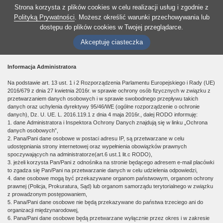
Strona korzysta z plików cookies w celu realizacji usług i zgodnie z
Polityką Prywatności
. Możesz określić warunki przechowywania lub
dostępu do plików cookies w Twojej przeglądarce.
Akceptuję ciasteczka
Informacja Administratora
Na podstawie art. 13 ust. 1 i 2 Rozporządzenia Parlamentu Europejskiego i Rady (UE)
2016/679 z dnia 27 kwietnia 2016r. w sprawie ochrony osób fizycznych w związku z
przetwarzaniem danych osobowych i w sprawie swobodnego przepływu takich
danych oraz uchylenia dyrektywy 95/46/WE (ogólne rozporządzenie o ochronie
danych), Dz. U. UE. L. 2016.119.1 z dnia 4 maja 2016r., dalej RODO informuję:
1. dane Administratora i Inspektora Ochrony Danych znajdują się w linku „Ochrona
danych osobowych”,
2. Pana/Pani dane osobowe w postaci adresu IP, są przetwarzane w celu
udostępniania strony internetowej oraz wypełnienia obowiązków prawnych
spoczywających na administratorze(art.6 ust.1 lit.c RODO),
3. jeżeli korzysta Pan/Pani z odnośnika na stronie będącego adresem e-mail placówki
to zgadza się Pan/Pani na przetwarzanie danych w celu udzielenia odpowiedzi,
4. dane osobowe mogą być przekazywane organom państwowym, organom ochrony
prawnej (Policja, Prokuratura, Sąd) lub organom samorządu terytorialnego w związku
z prowadzonym postępowaniem,
5. Pana/Pani dane osobowe nie będą przekazywane do państwa trzeciego ani do
organizacji międzynarodowej,
6. Pana/Pani dane osobowe będą przetwarzane wyłącznie przez okres i w zakresie